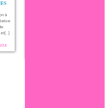
ies
Quand l’art
rencontre le cœur
ion à
éative
J'ai décidé d'agir pour venir en
de
aide à un plus grand nombre
 et[…]
d'enfants confiés de la
protection de l'enfance[…]
UITE
LIRE LA SUITE