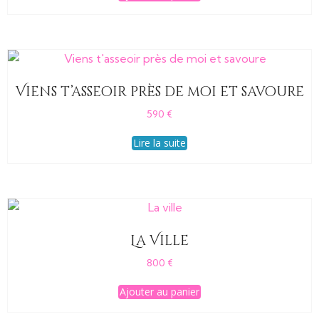
Viens t’asseoir près de moi et savoure
590
€
Lire la suite
La Ville
800
€
Ajouter au panier