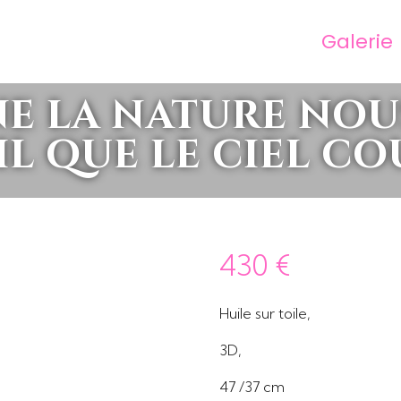
Galerie
e la nature nou
il que le ciel co
430
€
Huile sur toile,
3D,
47 /37 cm