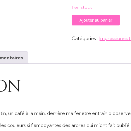
1 en stock
quantité
Ajouter au panier
de
En
Catégories :
Impressionnis
Automne
la
nature
émentaires
nous
donne
le
ion
soleil
que
le
ciel
atin, un café à la main, derrière ma fenêtre entrain d’observe
couvre.
les couleurs si flamboyantes des arbres qui m’ont fait oublié 