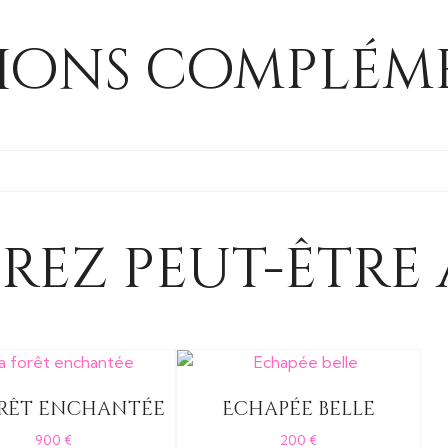
ions compléme
rez peut-être 
orêt enchantée
Echapée belle
900
€
200
€