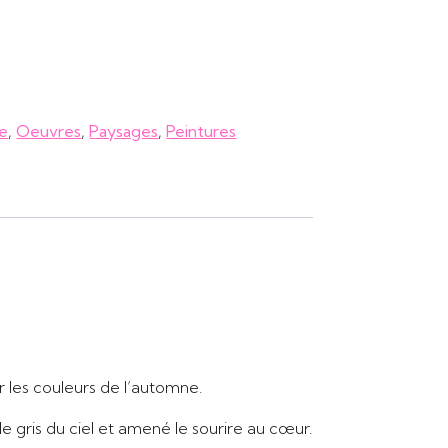
te
,
Oeuvres
,
Paysages
,
Peintures
r les couleurs de l’automne.
le gris du ciel et amené le sourire au cœur.