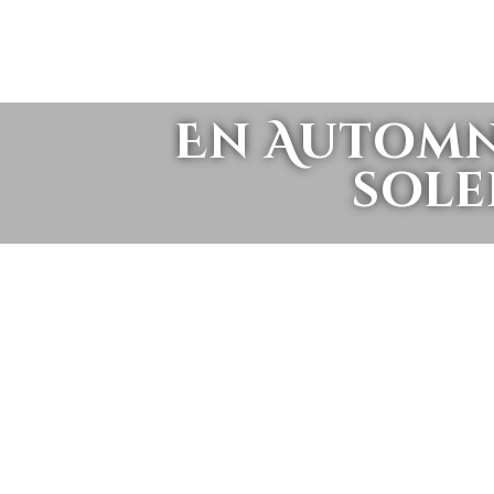
En Automn
sole