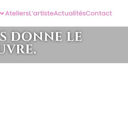
Ateliers
L’artiste
Actualités
Contact
s donne le
uvre.