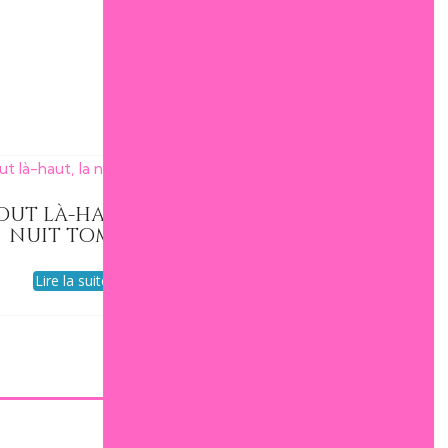
out là-haut, la
nuit tombe
Lire la suite