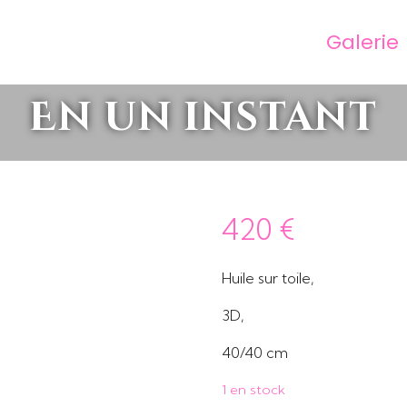
Galerie
En un instant
420
€
Huile sur toile,
3D,
40/40 cm
1 en stock