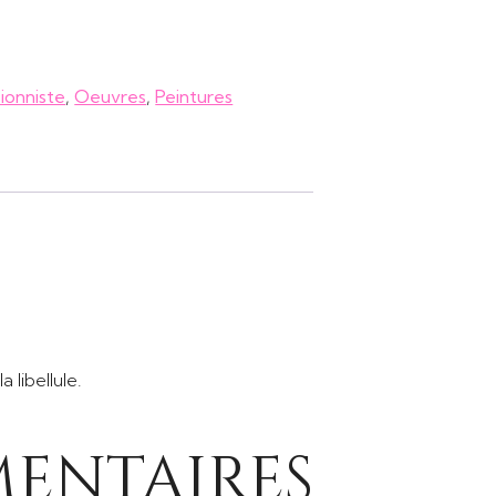
ionniste
,
Oeuvres
,
Peintures
 libellule.
entaires