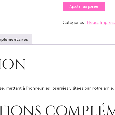
quantité
Ajouter au panier
de
En
Catégories :
Fleurs
,
Impress
un
instant
mplémentaires
ion
e, mettant à l’honneur les roseraies visitées par notre amie, la
tions complém