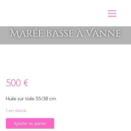
Marée basse à Vanne
500
€
Huile sur toile 55/38 cm
1 en stock
quantité
Ajouter au panier
de