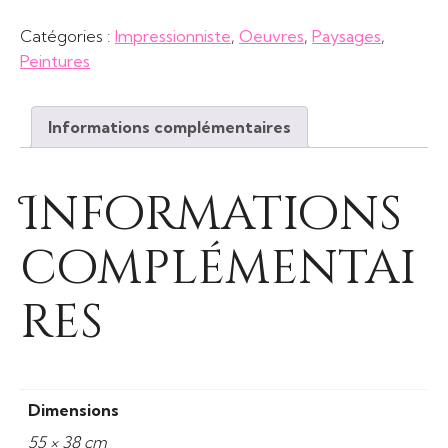
Marée
Catégories :
Impressionniste
,
Oeuvres
,
Paysages
,
basse
Peintures
à
Vanne
Informations complémentaires
Informations
complémentai
res
Dimensions
55 × 38 cm