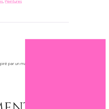
es
,
Peintures
piré par un mantra, le mantra :
entaires