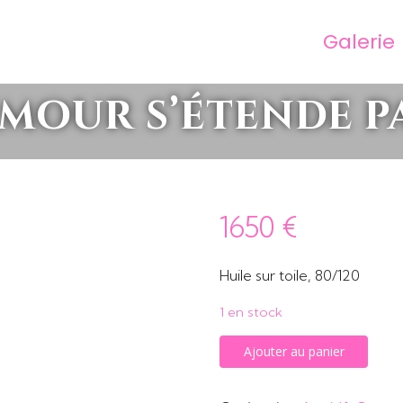
Galerie
amour s’étende 
1650
€
Huile sur toile, 80/120
1 en stock
quantité
Ajouter au panier
de
Que