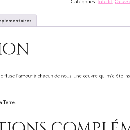
Catégories :
Intuitif
,
Oeuvr
l'amour
s'étende
partout
mplémentaires
ion
 diffuse l’amour à chacun de nous, une œuvre qui m’a été ins
a Terre.
tions complém