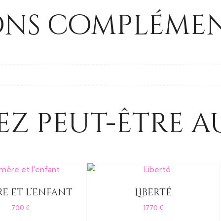
ons complémen
z peut-être au
re et l’enfant
Liberté
700
€
1770
€