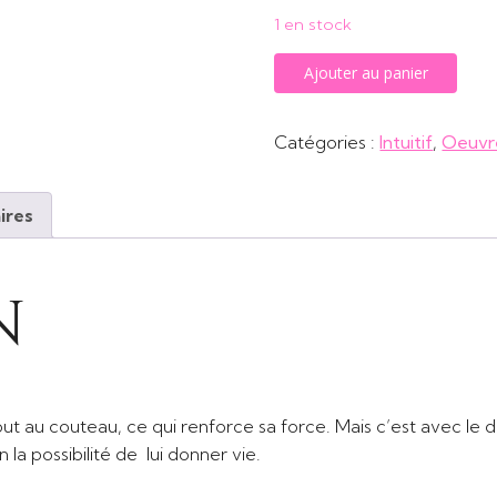
1 en stock
quantité
Ajouter au panier
de
Le
Catégories :
Intuitif
,
Oeuvr
Maître
du
Destin
ires
n
ut au couteau, ce qui renforce sa force. Mais c’est avec le doi
on la possibilité de lui donner vie.