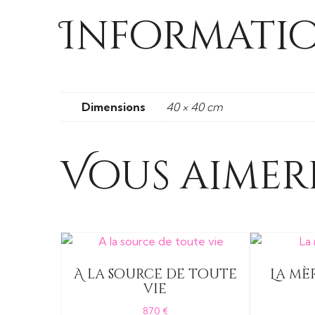
Informati
Dimensions
40 × 40 cm
Vous aimere
A la source de toute
La mè
vie
870
€