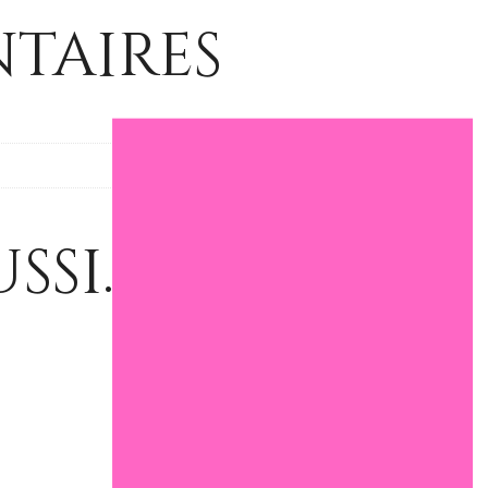
taires
ssi…