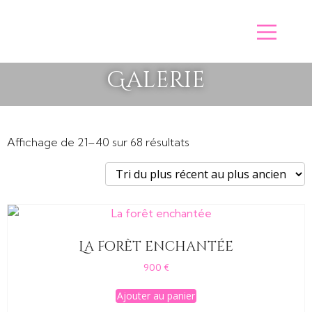
Galerie
Trié
Affichage de 21–40 sur 68 résultats
du
plus
récent
au
plus
La forêt enchantée
ancien
900
€
Ajouter au panier